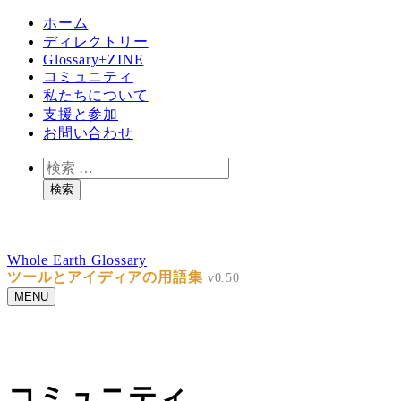
メ
ホーム
イ
ディレクトリー
ン
Glossary+ZINE
コミュニティ
コ
私たちについて
ン
支援と参加
テ
お問い合わせ
ン
ツ
検
へ
索
検索
移
動
ZINEを執筆してくれるライターを募集します。お問い合
わせからご連絡ください
Whole Earth Glossary
ツールとアイディアの用語集
MENU
ZINEを執筆してくれるライターを募集します。お問い合
わせからご連絡ください
コミュニティ